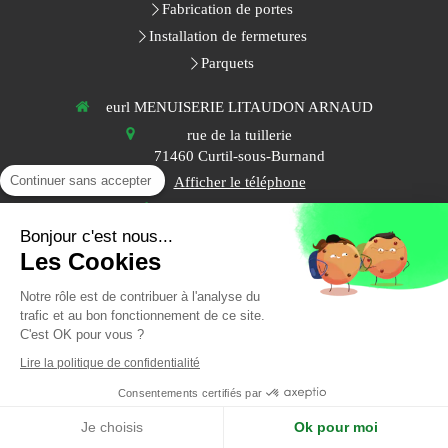
Fabrication de portes
Installation de fermetures
Parquets
eurl MENUISERIE LITAUDON ARNAUD
rue de la tuillerie
71460
Curtil-sous-Burnand
Continuer sans accepter
Afficher le téléphone
Afficher le téléphone
Bonjour c'est nous...
Les Cookies
Contactez-nous
Notre rôle est de contribuer à l'analyse du
Plan du site
trafic et au bon fonctionnement de ce site.
C'est OK pour vous ?
Mentions légales
Lire la politique de confidentialité
Création et référencement du site par Simplébo
Consentements certifiés par
Ce site a été proposé par
Foussier Quincaillerie
Je choisis
Ok pour moi